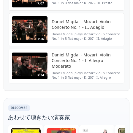
No. 1 in B flat major K. 207 - III. Presto
7:07
Daniel Migdal - Mozart: Violin
Concerto No. 1 - II. Adagio
Daniel Migdal plays Mozart Violin Concerto
No. 1 in B flat major K. 207 - II. Adagio
7:26
Daniel Migdal - Mozart: Violin
Concerto No. 1 - I. Allegro
Moderato
Daniel Migdal plays Mozart Violin Concerto
7:34
No. 1 in B flat major K. 207 - I. Allegro
Moderato
DISCOVER
あわせて聴きたい演奏家