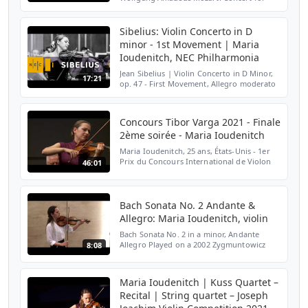
violin and orchestra in A major, KV 219
21:54 Béla Bartók: Divertimento, Sz 113 11th
Joseph Joachim...
Sibelius: Violin Concerto in D
minor - 1st Movement | Maria
Ioudenitch, NEC Philharmonia
Jean Sibelius | Violin Concerto in D Minor,
17:21
op. 47 - First Movement, Allegro moderato
NEC Philharmonia, Hugh Wolff, conductor
Maria Ioudenitch '22 AD, violin Maria
Ioudenitch wa...
Concours Tibor Varga 2021 - Finale
2ème soirée - Maria Ioudenitch
Maria Ioudenitch, 25 ans, États-Unis - 1er
Prix du Concours International de Violon
46:01
Tibor Varga 2021 Finale 2ème soirée -
Concerto avec orchestre ▪ J. Brahms,
Concerto en ré maj...
Bach Sonata No. 2 Andante &
Allegro: Maria Ioudenitch, violin
Bach Sonata No. 2 in a minor, Andante
Allegro Played on a 2002 Zygmuntowicz
8:08
Maria Ioudenitch | Kuss Quartet –
Recital | String quartet – Joseph