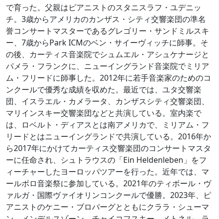
で育った。父親はピアニストのスタニスラフ・ユデニッ
チ。3歳からアメリカのカンザス・シティ交響楽団の準名
誉コンサートマスターであるグレゴリー・サンドミルスキ
ー、7歳からPark ICMのベン・サイーヴィッチに師事。そ
の後、カーティス音楽院でシュムエル・アシュケナージと
パメラ・フランクに、ニューイングランド音楽院でミリア
ム・フリードに師事した。2012年に若手音楽家のためのコ
ンクールで優秀な成績を収めた。最近では、ユタ交響楽
団、イスラエル・カメラータ、カンザスシティ交響楽団、
マリインスキー交響楽団などと共演している。室内楽で
は、ロベルト・ディアスとは南アメリカで、ミリアム・フ
リードとはニューイングランドで共演している。2016年か
ら2017年にかけてカーティス交響楽団のコンサートマスタ
ーに任命され、シュトラウスの「Ein Heldenleben」をフ
ィーチャーしたヨーロッパツアーを行った。近年では、マ
ールボロ音楽祭に参加している。2021年のティボール・ヴ
ァルガ・国際ヴァイオリンコンクールで優勝。2023年、ピ
アニストのケニー・ブロバーグとともにクララ・シューマ
ン、メンデルスゾーン、チャイコフスキー、メトネル、ラ