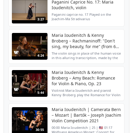
Paganini Caprice No. 17: Maria
Ioudenitch, violin
Paganini caprice no. 17 Played on the
Joachim-Ma Stradivarius
3:27
Maria Ioudenitch & Kenny
Broberg – Rachmaninoff: "Don't
sing, my beauty, for me" (from 6
Romances)
The violin sings in place of the human voice
4:24
in this alluring transcription, made by the
violinist herself, of Rachmaninoff's "Don't
sing, my beauty, for me", from 6 Romances,
O...
Maria Ioudenitch & Kenny
Broberg – Amy Beach: Romance
for Violin & Piano, Op. 23
Violinist Maria Ioudenitch and pianist
5:44
Kenny Broberg play the Romance for Violin
& Piano by groundbreaking American
composer Amy Beach, featured on Maria's
debut album. Discover...
Maria Ioudenitch | Camerata Bern
– Mozart | Bartók – Joseph Joachim
Violin Competition 2021
00:00 Maria Ioudenitch | 25 | 🇺🇸 01:17
30:55
Wolfgang Amadeus Mozart: Concert for