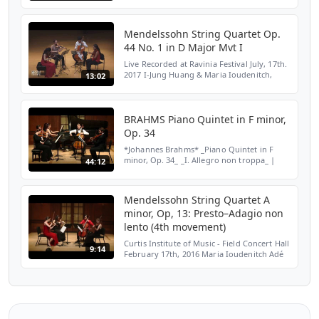
Soir is a setting of a poem by Paul Bourget
that Debus...
Mendelssohn String Quartet Op.
44 No. 1 in D Major Mvt I
Live Recorded at Ravinia Festival July, 17th.
2017 I-Jung Huang & Maria Ioudenitch,
13:02
Violins Zoë Martin-Doike, Viola Han Bin,
Cello
BRAHMS Piano Quintet in F minor,
Op. 34
*Johannes Brahms* _Piano Quintet in F
minor, Op. 34_ _I. Allegro non troppa_ |
44:12
00:00 _II. Andante, un poco adagio_ | 16:20
_III. Scherzo: Allegro_ | 25:12 _IV. Finale:
Poco Sost...
Mendelssohn String Quartet A
minor, Op, 13: Presto–Adagio non
lento (4th movement)
Curtis Institute of Music - Field Concert Hall
9:14
February 17th, 2016 Maria Ioudenitch Adé
Williams Erika Gray Chen Cao Recording by
Drew Schlegel