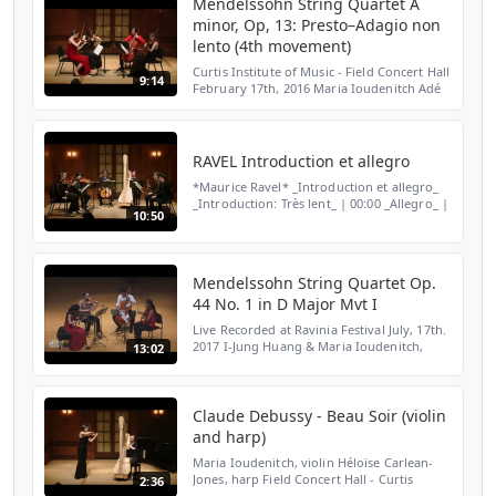
Mendelssohn String Quartet A
minor, Op, 13: Presto–Adagio non
lento (4th movement)
Curtis Institute of Music - Field Concert Hall
9:14
February 17th, 2016 Maria Ioudenitch Adé
Williams Erika Gray Chen Cao Recording by
Drew Schlegel
RAVEL Introduction et allegro
*Maurice Ravel* _Introduction et allegro_
_Introduction: Très lent_ | 00:00 _Allegro_ |
10:50
01:54 Henry Woolf, flute Yuhsin Su, clarinet
Maria Ioudenitch, violin Lun Li, violin
Keig...
Mendelssohn String Quartet Op.
44 No. 1 in D Major Mvt I
Live Recorded at Ravinia Festival July, 17th.
2017 I-Jung Huang & Maria Ioudenitch,
13:02
Violins Zoë Martin-Doike, Viola Han Bin,
Cello
Claude Debussy - Beau Soir (violin
and harp)
Maria Ioudenitch, violin Héloïse Carlean-
Jones, harp Field Concert Hall - Curtis
2:36
Institute of Music February 18, 2015 Beau