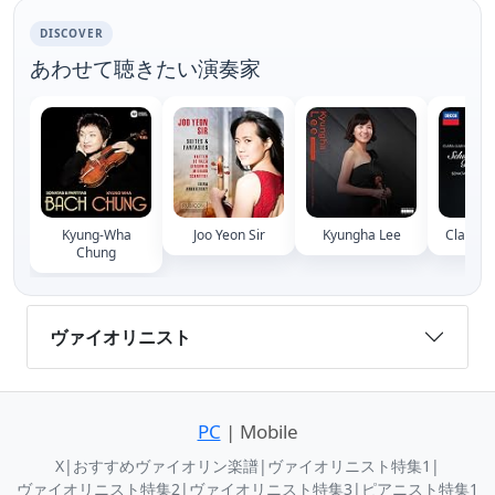
DISCOVER
あわせて聴きたい演奏家
Kyung-Wha
Joo Yeon Sir
Kyungha Lee
Clara-J
Chung
ヴァイオリニスト
PC
| Mobile
X
|
おすすめヴァイオリン楽譜
|
ヴァイオリニスト特集1
|
ヴァイオリニスト特集2
|
ヴァイオリニスト特集3
|
ピアニスト特集1