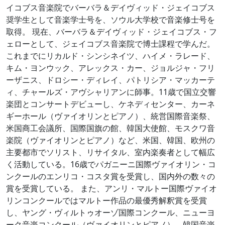
イコブス音楽院でバーバラ＆デイヴィッド・ジェイコブス
奨学生として音楽学士号を、ソウル大学校で音楽修士号を
取得。 現在、バーバラ＆デイヴィッド・ジェイコブス・フ
ェローとして、ジェイコブス音楽院で博士課程で学んだ。
これまでにリカルド・シンシネイツ、ハイメ・ラレード、
キム・ヨンウック、アレックス・カー、ジョルジャ・フリ
ーザニス、ドロシー・ディレイ、パトリシア・マッカーテ
ィ、チャールズ・アヴシャリアンに師事。11歳で国立交響
楽団とコンサートデビューし、ケネディセンター、カーネ
ギーホール（ヴァイオリンとピアノ）、統営国際音楽祭、
米国商工会議所、国際国旗の館、韓国大使館、モスクワ音
楽院（ヴァイオリンとピアノ）など、米国、韓国、欧州の
主要都市でソリスト、リサイタル、室内楽奏者として幅広
く活動している。16歳でパガニーニ国際ヴァイオリン・コ
ンクールのエンリコ・コスタ賞を受賞し、国内外の数々の
賞を受賞している。 また、アンリ・マルトー国際ヴァイオ
リンコンクールではマルトー作品の最優秀解釈賞を受賞
し、ヤング・ヴィルトゥオーゾ国際コンクール、ニューヨ
ーク音楽コンクール（ヴァイオリンとピアノ）、韓国音楽