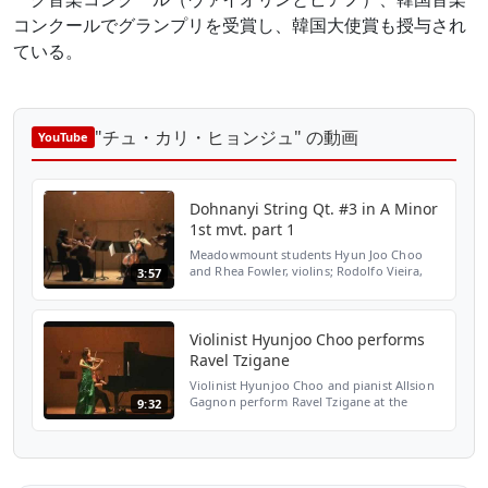
コンクールでグランプリを受賞し、韓国大使賞も授与され
ている。
"チュ・カリ・ヒョンジュ" の動画
YouTube
Dohnanyi String Qt. #3 in A Minor
1st mvt. part 1
Meadowmount students Hyun Joo Choo
and Rhea Fowler, violins; Rodolfo Vieira,
3:57
viola; Vanessa Russell, cello perform
Dohnanyi String Quartet #3 in A Minor
August 6, 2008, coached ...
Violinist Hyunjoo Choo performs
Ravel Tzigane
Violinist Hyunjoo Choo and pianist Allsion
Gagnon perform Ravel Tzigane at the
9:32
Meadowmount School of Music, July '08.
Hyunjoo Choo is a student of Charles
Avsharian at Meadowmount.