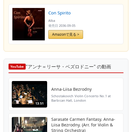
Con Spirito
Alba
発売日
2036-09-05
Amazonで見る >
"アンナ＝リーサ・ベズロドニー" の動画
YouTube
Anna-Liisa Bezrodny
Schostakovich Violin Concerto No.1 at
Barbican Hall, London
13:51
Sarasate Carmen Fantasy. Anna-
Liisa Bezrodny. (Arr. for Violin &
String Orchestra)