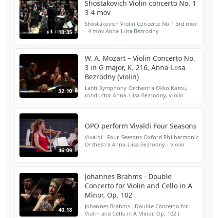
Shostakovich Violin concerto No. 1
3-4 mov
Shostakovich Violin Concerto No 1 3rd mov
- 4 mov Anna-Liisa Bezrodny
10:35
http://www.asartists.com/artist/anna-liisa-
bezrodny/ Estonian National Symphony
Orchestra conductor Mikk Mu...
W. A. Mozart – Violin Concerto No.
3 in G major, K. 216, Anna-Liisa
Bezrodny (violin)
Lahti Symphony Orchestra Okko Kamu,
32:10
conductor Anna-Liisa Bezrodny, violin
OPO perform Vivaldi Four Seasons
Vivaldi - Four Seasons Oxford Philharmonic
Orchestra Anna-Liisa Bezrodny - violin
46:09
Charlotte Scott - violin Yuri Zhislin - violin
Natalia Lomeiko - violin Performed at the
Sheldo...
Johannes Brahms - Double
Concerto for Violin and Cello in A
Minor, Op. 102
Johannes Brahms - Double Concerto for
40:18
Violin and Cello in A Minor, Op. 102 I