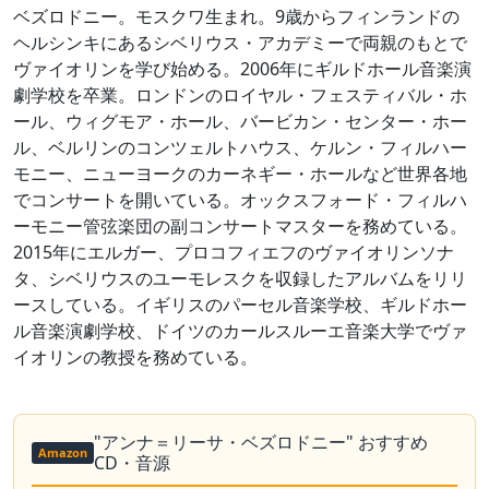
ベズロドニー。モスクワ生まれ。9歳からフィンランドの
ヘルシンキにあるシベリウス・アカデミーで両親のもとで
ヴァイオリンを学び始める。2006年にギルドホール音楽演
劇学校を卒業。ロンドンのロイヤル・フェスティバル・ホ
ール、ウィグモア・ホール、バービカン・センター・ホー
ル、ベルリンのコンツェルトハウス、ケルン・フィルハー
モニー、ニューヨークのカーネギー・ホールなど世界各地
でコンサートを開いている。オックスフォード・フィルハ
ーモニー管弦楽団の副コンサートマスターを務めている。
2015年にエルガー、プロコフィエフのヴァイオリンソナ
タ、シベリウスのユーモレスクを収録したアルバムをリリ
ースしている。イギリスのパーセル音楽学校、ギルドホー
ル音楽演劇学校、ドイツのカールスルーエ音楽大学でヴァ
イオリンの教授を務めている。
"アンナ＝リーサ・ベズロドニー" おすすめ
Amazon
CD・音源