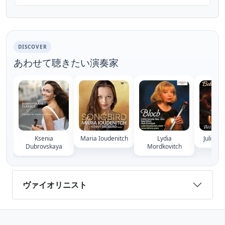
Allegro (00:00:00) II Andante (00:19:47) III
Vivace non troppo (00:27:36) Jean Sibelius -
Water Drop...
DISCOVER
あわせて聴きたい演奏家
Ksenia
Maria Ioudenitch
Lydia
Julia S
Dubrovskaya
Mordkovitch
ヴァイオリニスト