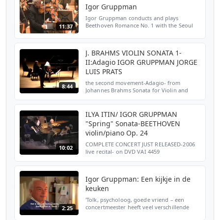
Igor Gruppman
Igor Gruppman conducts and plays
Beethoven Romance No. 1 with the Seoul
11:37
Philharmonic www.igorgruppman.com
J. BRAHMS VIOLIN SONATA 1-
II:Adagio IGOR GRUPPMAN JORGE
LUIS PRATS
the second movement-Adagio- from
8:44
Johannes Brahms Sonata for Violin and
Piano No. 1 in G Major, Op. 78 May 16. 2010
Miami International Piano Festival Lincoln
Theatre Miami Beach...
ILYA ITIN/ IGOR GRUPPMAN
"Spring" Sonata-BEETHOVEN
violin/piano Op. 24
COMPLETE CONCERT JUST RELEASED-2006
10:02
live recital- on DVD VAI 4459
www.vaimusic.com ORDER:
http://www.miamipianofest.com/orderform_12_09.
works of Beethoven, Brahms,Martinu,P...
Igor Gruppman: Een kijkje in de
keuken
'Tolk, psycholoog, goede vriend – een
concertmeester heeft veel verschillende
2:25
taken', vertelt Igor Gruppman. Portret van