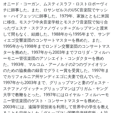
オニード・コーガン、ムスティスラフ・ロストロポーヴィ
チに師事した。また、ロサンゼルスのUSC音楽院でヤッシ
ャ・ハイフェッツに師事した。1979年、家族とともに米国
に移住。モスクワ中央音楽学校とモスクワ音楽院で知り合
ったヴェスナ・ステファノヴィッチ＝グルップマンと渡米
して間もなく、結婚した。1988年から1995年まで、サンデ
ィエゴ交響楽団のコンサートマスターを務めた。また、
1995年から1998年までロンドン交響楽団のコンサートマス
ターを務めた。1997年から2003年までフロリダ・フィルハ
ーモニー管弦楽団のアソシエイト・コンダクターを務め
た。1993年、マルコム・アーノルドの2つのヴァイオリン
のための協奏曲の録音でグラミー賞を受賞した。1997年ま
でカリフォルニア州サンディエゴに夫妻で住んでいた。
1997年から2003年まで、グリュップマンと妻のヴェスナ・
ステファノヴィッチ＝グリュップマンはブリガム・ヤング
大学で教鞭をとった。1997年にはロイヤル・フィルハーモ
ニー管弦楽団のゲスト・コンサートマスターを務めた。
2003年には、遠隔学習技術を利用して世界中の学生を教え
ることを目的とした「グルップマン国際音楽研究所」も設