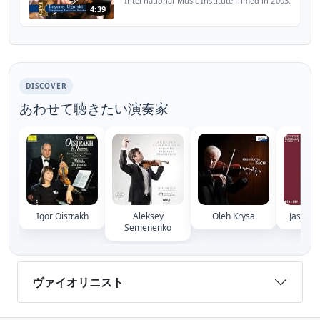
International Music Institute filmed in 2003.
4:39
We were using Envision technology which
was cutting edge at that time. Our new web
site is gruppmanins...
DISCOVER
あわせて聴きたい演奏家
Igor Oistrakh
Aleksey
Oleh Krysa
Jascha 
Semenenko
ヴァイオリニスト