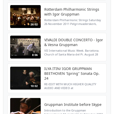
een aanvoerder die graag zijn zorgzame
kant laat spreken.
Rotterdam Philharmonic Strings
with Igor Gruppman
Rotterdam Philharmonic Strings Saturday
26 November 2011 Pelgrimvaderskerk,
26:02
Rotterdam Wolfgang Amadeus Mozart No3
in G Soloist & Conductor: Igor Gruppman
VIVALDI DOUBLE CONCERTO - Igor
& Vesna Gruppman
VII International Music Week. Barcelona.
Church of Santa Maria del Pi. August 28
8:06
2015. Igor and Vesna Gruppman support
us in a benefic concert for DIT I FET
association and play...
ILYA ITIN/ IGOR GRUPPMAN
BEETHOVEN 'Spring" Sonata Op.
24
RE-EDIT WITH MUCH HIGHER QUALITY
10:02
AUDIO AND VIDEO at
http://www.youtube.com/watch?
v=cxL8tAByp2U COMPLETE CONCERT
RELEASED-2006 live recital- on DVD VAI
4459 www.vaimusic.com work...
Gruppman Institute before Skype
Introduction to the Gruppman