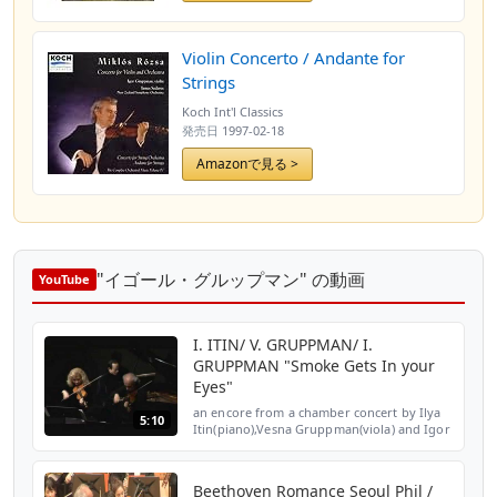
Violin Concerto / Andante for
Strings
Koch Int'l Classics
発売日
1997-02-18
Amazonで見る >
"イゴール・グルップマン" の動画
YouTube
I. ITIN/ V. GRUPPMAN/ I.
GRUPPMAN "Smoke Gets In your
Eyes"
an encore from a chamber concert by Ilya
5:10
Itin(piano),Vesna Gruppman(viola) and Igor
Gruppman (violin) of the Jerome Kern
classic Miami International Piano Festival
http://miamip...
Beethoven Romance Seoul Phil /