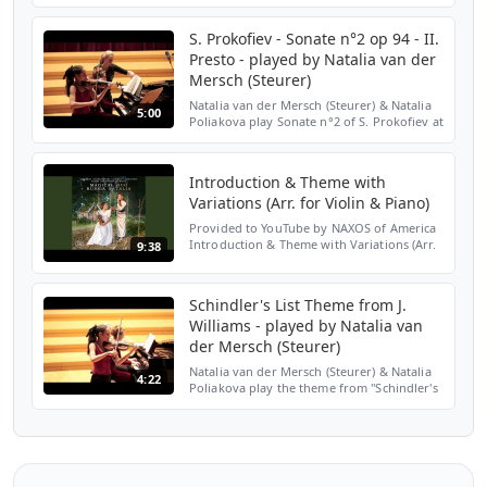
45: II. Allegretto espessivo alla romanza ·
Natalia van der Mersch · Natalia Kovalzon ·
Edvard ...
S. Prokofiev - Sonate n°2 op 94 - II.
Presto - played by Natalia van der
Mersch (Steurer)
Natalia van der Mersch (Steurer) & Natalia
5:00
Poliakova play Sonate n°2 of S. Prokofiev at
the Grand Auditorium du Conservatoire de
Luxembourg. March 8, 2013
Introduction & Theme with
Variations (Arr. for Violin & Piano)
Provided to YouTube by NAXOS of America
Introduction & Theme with Variations (Arr.
9:38
for Violin & Piano) · Duo Natalia Magical
Russia ℗ 2020 Ars Produktion Released on:
2020-09-18...
Schindler's List Theme from J.
Williams - played by Natalia van
der Mersch (Steurer)
Natalia van der Mersch (Steurer) & Natalia
4:22
Poliakova play the theme from "Schindler's
List" at the Grand Auditorium du
Conservatoire de Luxembourg. March 8,
2013