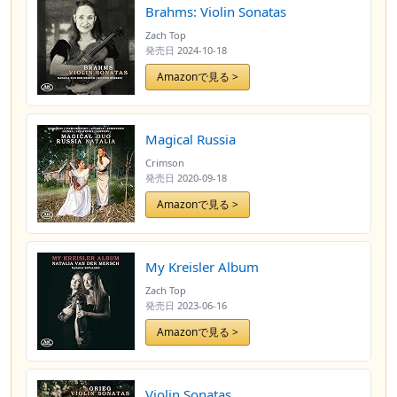
Brahms: Violin Sonatas
Zach Top
発売日
2024-10-18
Amazonで見る >
Magical Russia
Crimson
発売日
2020-09-18
Amazonで見る >
My Kreisler Album
Zach Top
発売日
2023-06-16
Amazonで見る >
Violin Sonatas