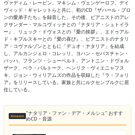
ヴァディム・レーピン、マキシム・ヴェンゲーロフ、デイ
ヴィッド・ギャレットらと共に、初のCD『ザハール・ブロ
ンの愛弟子たち』を録音した。その後、ピアニストのアレ
クサンダー・マルコヴィッチとの『ナタリア・シュトイラ
ー』、リュック・ドヴォスとの『愛の挨拶』、エドゥアル
ド・キプルスキーとの『愛の喜び』、ピアニストのナタリ
ア・コヴァルゾンとともに「デュオ・ナタリア」を結成
し、アルカンジェロ・コレッリ、ヨハン・セバスチャン・
バッハ、フランツ・シューベルト、アントニン・ドヴォル
ザーク、ベラ・バルトーク、ヘンリク・ヴィエニャフス
キ、ジョン・ウィリアムズの作品を収録した『ラ・フォリ
ア』をリリースしている。家族と共にルクセンブルクに居
住している。
"ナタリア・ファン・デア・メルシュ" おすす
Amazon
めCD・音源