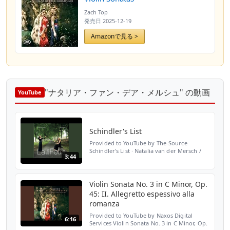
Zach Top
発売日
2025-12-19
Amazonで見る >
"ナタリア・ファン・デア・メルシュ" の動画
YouTube
Schindler's List
Provided to YouTube by The-Source
Schindler's List · Natalia van der Mersch /
3:44
Natalia Kovalzon La folia ℗ 2018 MB e.U
Released on: 2018-11-30 Producer: Marco
Battistella 1986 Co...
Violin Sonata No. 3 in C Minor, Op.
45: II. Allegretto espessivo alla
romanza
Provided to YouTube by Naxos Digital
6:16
Services Violin Sonata No. 3 in C Minor, Op.