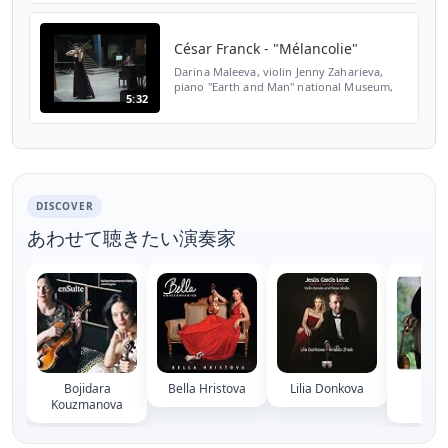
Maleeva discovered Mélancolie, a late work
by César Franc...
César Franck - "Mélancolie"
Darina Maleeva, violin Jenny Zaharieva,
piano "Earth and Man" national Museum,
5:32
Sofia (2003)
DISCOVER
あわせて聴きたい演奏家
Bojidara
Bella Hristova
Lilia Donkova
Kre
Kouzmanova
Niko