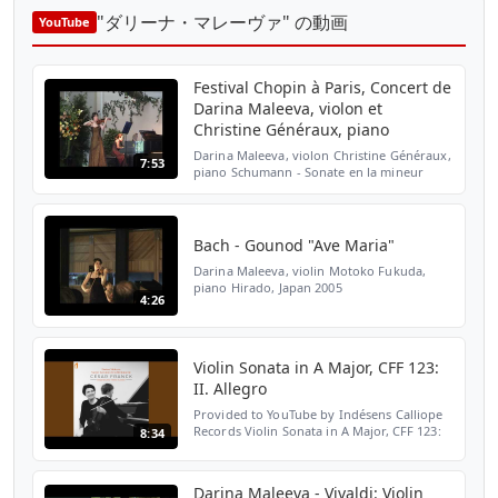
"ダリーナ・マレーヴァ" の動画
YouTube
Festival Chopin à Paris, Concert de
Darina Maleeva, violon et
Christine Généraux, piano
Darina Maleeva, violon Christine Généraux,
7:53
piano Schumann - Sonate en la mineur
pour violon et piano 20ème Festival Chopin
à Paris, 2003 Parc de Bagatelle
Bach - Gounod "Ave Maria"
Darina Maleeva, violin Motoko Fukuda,
piano Hirado, Japan 2005
4:26
Violin Sonata in A Major, CFF 123:
II. Allegro
Provided to YouTube by Indésens Calliope
Records Violin Sonata in A Major, CFF 123:
8:34
II. Allegro · Darina Maleeva · Xavier
Lecomte de la Bretonnerie Franck :
Intégrale pour violo...
Darina Maleeva - Vivaldi: Violin