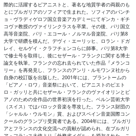
際的に活躍するピアニストと、著名な地質学者の両親のも
とにブルガリアのソフィアで生まれた。ソフィアのパンチ
ョ・ヴラディゲロフ国立音楽アカデミーにてギンカ・ギチ
コヴァ教授のヴァイリンクラスを卒業。その後、パリ国立
高等音楽院、パリ・エコール・ノルマル音楽院、パリ第8
大学で研鑽を積んだ。デヴィ・エーリッヒ、ロラン・ドガ
レイ、セルゲイ・クラフチェンコらに師事。パリ第8大学
で修士号を取得し、後にセザール・フランクに関する博士
論文を執筆。フランクの忘れ去られていた作品『メランコ
リー』を再発見し、フランスのアンリ・ルモワンヌ社から
自身の校訂版を出版した。2001年には、ブラントームの
「ピアノ・ロワ」音楽祭において、ピアニストのピエト
ロ・ガッリと共にセザール・フランクのヴァイオリンとピ
アノのための全作品の世界初演を行った。ベルン芸術大学
（スイス）ではバロック音楽を専攻した。フランス財団の
「シャルル・ウルモン」賞、およびスペイン音楽国際コン
クールのグランプリ受賞者である。2004年には、ブルガリ
アとフランスの文化交流への貢献が認められ、在ブルガリ
ア・フランス大使より「外務省メダル」を授与された。こ