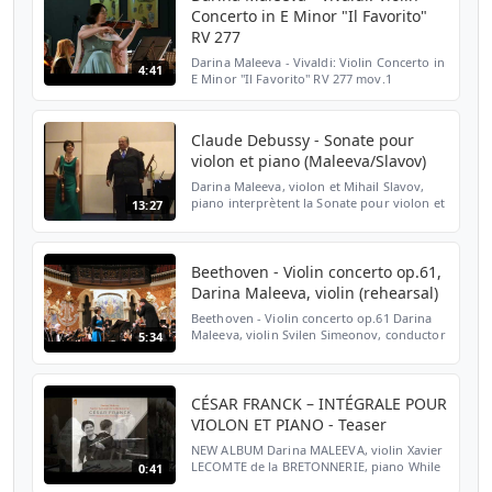
Concerto in E Minor "Il Favorito"
RV 277
Darina Maleeva - Vivaldi: Violin Concerto in
4:41
E Minor "Il Favorito" RV 277 mov.1
Simfonietta Vidin Peter Dimitrov
Claude Debussy - Sonate pour
violon et piano (Maleeva/Slavov)
Darina Maleeva, violon et Mihail Slavov,
piano interprètent la Sonate pour violon et
13:27
piano de Claude Debussy : I. Allegro vivo II.
Intermède : Fantasque et léger III. Final :
Tr...
Beethoven - Violin concerto op.61,
Darina Maleeva, violin (rehearsal)
Beethoven - Violin concerto op.61 Darina
Maleeva, violin Svilen Simeonov, conductor
5:34
Sofia Sinfonietta Orchestra (Rehearsal
excerpts) Palau de la Música Catalana,
Barcelona, 2011
CÉSAR FRANCK – INTÉGRALE POUR
VIOLON ET PIANO - Teaser
NEW ALBUM Darina MALEEVA, violin Xavier
LECOMTE de la BRETONNERIE, piano While
0:41
studying the composer's archives, Darina