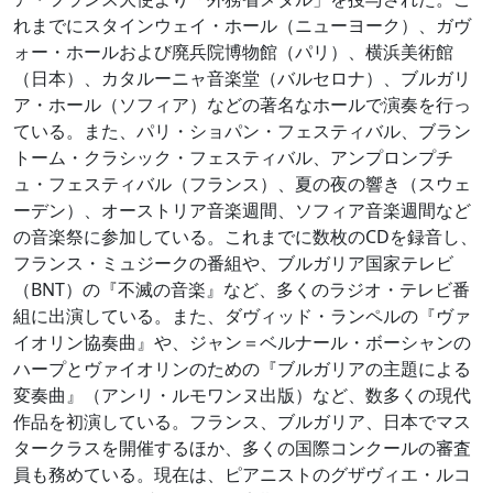
れまでにスタインウェイ・ホール（ニューヨーク）、ガヴ
ォー・ホールおよび廃兵院博物館（パリ）、横浜美術館
（日本）、カタルーニャ音楽堂（バルセロナ）、ブルガリ
ア・ホール（ソフィア）などの著名なホールで演奏を行っ
ている。また、パリ・ショパン・フェスティバル、ブラン
トーム・クラシック・フェスティバル、アンプロンプチ
ュ・フェスティバル（フランス）、夏の夜の響き（スウェ
ーデン）、オーストリア音楽週間、ソフィア音楽週間など
の音楽祭に参加している。これまでに数枚のCDを録音し、
フランス・ミュジークの番組や、ブルガリア国家テレビ
（BNT）の『不滅の音楽』など、多くのラジオ・テレビ番
組に出演している。また、ダヴィッド・ランペルの『ヴァ
イオリン協奏曲』や、ジャン＝ベルナール・ボーシャンの
ハープとヴァイオリンのための『ブルガリアの主題による
変奏曲』（アンリ・ルモワンヌ出版）など、数多くの現代
作品を初演している。フランス、ブルガリア、日本でマス
タークラスを開催するほか、多くの国際コンクールの審査
員も務めている。現在は、ピアニストのグザヴィエ・ルコ