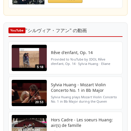
"シルヴィア・フアン" の動画
YouTube
Rêve d'enfant, Op. 14
Provided to YouTube by IDOL Rêve
d'enfant, Op. 14 · Sylvia Huang · Eliane
5:18
Reyes Ysaÿe & Lekeu: Lointain passé ℗ Marc
Hollange Released on: 2021-09-03
Composer: Eugène Ysaÿe Auto...
Sylvia Huang - Mozart Violin
Concerto No. 1 in Bb Major
Sylvia Huang plays Mozart Violin Concerto
No. 1 in Bb Major during the Queen
20:53
Elisabeth Competition in Brussels, Belgium.
Hors Cadre - Les soeurs Huang:
air(s) de famille