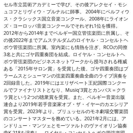
セル市立芸術アカデミーで学び、その後アレクセイ・モシ
ュコフとリヴィウ・プルナルに師事。 2004年にベルフィウ
ス・クラシックス国立音楽コンクール、2008年にライオン
ズ・ヨーロッパ音楽コンクールでそれぞれ1位を獲得。
2012年から2014年までベルギー国立管弦楽団に所属し、そ
の後2022年までアムステルダムのロイヤル・コンセルトヘ
ボウ管弦楽団に所属。室内楽にも情熱を注ぎ、RCOの同僚
3名と共にゴヤ四重奏団を結成。ロイヤル・コンセルトヘ
ボウ管弦楽団のビジネスネットワークから授与される権威
ある「2015年サロン賞」を受賞した後、ゴヤ四重奏団はブ
ラームスとシューマンの弦楽四重奏曲全曲のライブ演奏を
2回録音した。2019年にはエリザベート王妃国際コンクー
ルでファイナリストとなり、Musiq'3賞とカンバス＝クラ
ラ賞という2つの聴衆賞を受賞。また、ベルギー音楽出版
連合より2019年若手音楽家オブ・ザ・イヤーのカエシリア
賞を受賞。2023年より、ブリュッセルのモネ劇場交響楽団
のコンサートマスターを務めている。2021年2月には、ア
ンドリュー・マンツェとモーツァルトのヴァイオリン協奏
曲K.218を演奏し、ロイヤル・コンセルトヘボウ管弦楽団