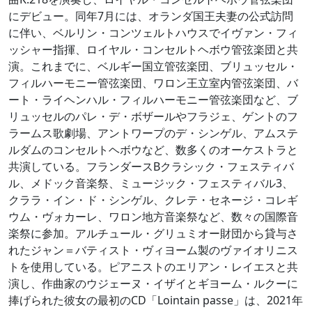
にデビュー。同年7月には、オランダ国王夫妻の公式訪問
に伴い、ベルリン・コンツェルトハウスでイヴァン・フィ
ッシャー指揮、ロイヤル・コンセルトヘボウ管弦楽団と共
演。これまでに、ベルギー国立管弦楽団、ブリュッセル・
フィルハーモニー管弦楽団、ワロン王立室内管弦楽団、バ
ート・ライヘンハル・フィルハーモニー管弦楽団など、ブ
リュッセルのパレ・デ・ボザールやフラジェ、ゲントのフ
ラームス歌劇場、アントワープのデ・シンゲル、アムステ
ルダムのコンセルトヘボウなど、数多くのオーケストラと
共演している。フランダースBクラシック・フェスティバ
ル、メドック音楽祭、ミュージック・フェスティバル3、
クララ・イン・ド・シンゲル、クレテ・セネージ・コレギ
ウム・ヴォカーレ、ワロン地方音楽祭など、数々の国際音
楽祭に参加。アルチュール・グリュミオー財団から貸与さ
れたジャン＝バティスト・ヴィヨーム製のヴァイオリニス
トを使用している。ピアニストのエリアン・レイエスと共
演し、作曲家のウジェーヌ・イザイとギヨーム・ルクーに
捧げられた彼女の最初のCD「Lointain passe」は、2021年