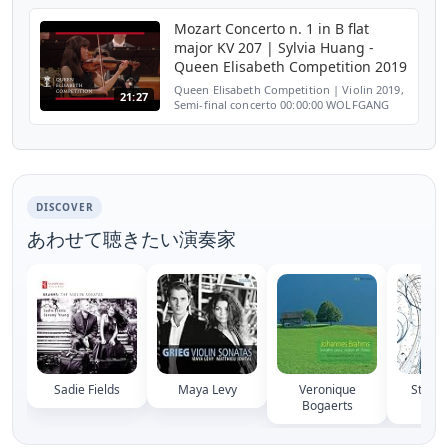
Belgium. http://www.sylvia-huang.com
Mozart Concerto n. 1 in B flat
major KV 207 | Sylvia Huang -
Queen Elisabeth Competition 2019
Queen Elisabeth Competition | Violin 2019,
21:27
Semi-final concerto 00:00:00 WOLFGANG
AMADEUS MOZART Concerto n. 1 in B flat
major KV 207 Allegro moderato 00:00:44
Adagio 00:07:54 Pr...
DISCOVER
あわせて聴きたい演奏家
Sadie Fields
Maya Levy
Veronique
Stepha
Bogaerts
Fai