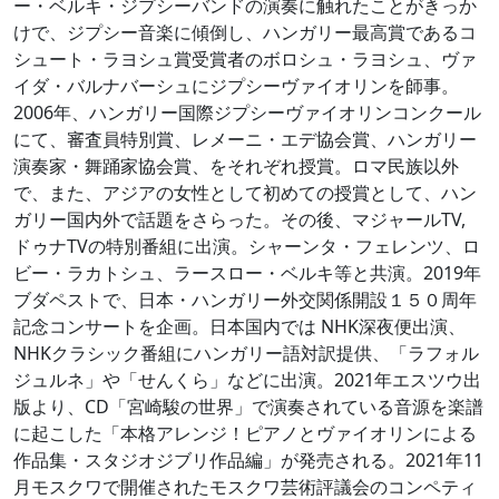
ー・ベルキ・ジプシーバンドの演奏に触れたことがきっか
けで、ジプシー音楽に傾倒し、ハンガリー最高賞であるコ
シュート・ラヨシュ賞受賞者のボロシュ・ラヨシュ、ヴァ
イダ・バルナバーシュにジプシーヴァイオリンを師事。
2006年、ハンガリー国際ジプシーヴァイオリンコンクール
にて、審査員特別賞、レメーニ・エデ協会賞、ハンガリー
演奏家・舞踊家協会賞、をそれぞれ授賞。ロマ民族以外
で、また、アジアの女性として初めての授賞として、ハン
ガリー国内外で話題をさらった。その後、マジャールTV,
ドゥナTVの特別番組に出演。シャーンタ・フェレンツ、ロ
ビー・ラカトシュ、ラースロー・ベルキ等と共演。2019年
ブダペストで、日本・ハンガリー外交関係開設１５０周年
記念コンサートを企画。日本国内では NHK深夜便出演、
NHKクラシック番組にハンガリー語対訳提供、「ラフォル
ジュルネ」や「せんくら」などに出演。2021年エスツウ出
版より、CD「宮崎駿の世界」で演奏されている音源を楽譜
に起こした「本格アレンジ！ピアノとヴァイオリンによる
作品集・スタジオジブリ作品編」が発売される。2021年11
月モスクワで開催されたモスクワ芸術評議会のコンペティ