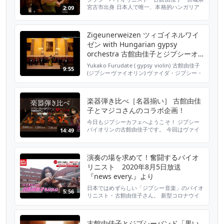
楽を奏でます。その...
宮古市出身 日本人で唯一、本格的ハンガリア
2:09
ン・ジプシーヴァイオリニストの古館由佳子
が、新たな­ジプシーヴァイオリンの可能性をも
とめて、ハリウッドで開催される「ワールド・
Zigeunerweizen ツィゴイネルワイ
チャン­ピオンシップ・オブ・パフォーミング・
ゼン with Hungarian gypsy
アーツ」(WCOPA)に出場する。 この世界選手
権には世界中から数多くのステージパフォーマ
orchestra 古館由佳子とジプシーオ
ーが参加し...
ーケストラ #zigeunerweizen
Yukako Furudate ( gypsy violin) 古館由佳子
9:55
#violin
(ジプシーヴァイオリン) ヴァイダ・ジプシー・
コンサート・オーケストラ(ジプシーオーケス
トラ) Recorded at hagyomanyok háza in
Budapest 古館由佳子(ジプシーヴァイオリン)
楽器弾き比べ［名器揃い］ 古館由佳
岩手県宮古市出身。桐朋学園大学音楽学部卒。
子とマジコさんのコラボ企画！
ハンガリー・ブダペストに...
今日もジプシーカフェへようこそ！ ジプシー
バイオリンの古館由佳子です。 今回はヴァイ
14:49
オリンの弾き比べです。どれも名器揃い。
【弾き比べた楽器はこちら】 Andrea Schudtz
2020 …180万円 Francesco Bissolotti 1976 …
演奏の場を求めて！奮闘するバイオ
750万円 Ettore Soffritti 1927 …1200万円
リニスト 2020年8月5日放送
Lorenzo Ven...
『news every.』より
日本ではめずらしい「ジプシー音楽」のバイオ
5:56
リニスト・古館由佳子さん。 新型コロナウイ
ルスの影響で、３０年間演奏してきた銀座の音
楽レストランも休業となり、海外のコンサート
も中止に。 失意の中、フランスの音楽仲間
古館由佳子とジプシーバンド「黒い