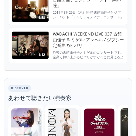
の“ある姿”を見て一念発起！ ようやく見つけ出
瞳」
した生演奏の場所とは… 2020年8月5日放送
『news every.』より #日テレ #新型コロ
2011年8月25日（木）開催 古館由佳子とジプ
ナ...
シーバンド「チャリティディナーコンサート」
4:58
菜香新館（横浜中華街上海路）
WADACHI WEEKEND LIVE 037 古館
由佳子 & ミゲル･アンヘル / ジプシー
定番曲のヒバリ
昨夜の古館由佳子とミゲルのコンサートです。
1:12
空高く舞い上がるヒバリがすぐそこに見えるよ
うです。 古館由佳子(ジプシーヴァイオリン)
岩手県宮古市出身。桐朋学園大学音楽学部卒。
2006年、ハンガリー国際ジプシーヴァイオリ
ンコンクールにて、レメーニ・エデ協会賞等多
数授賞。ロマ民族以外で初めての授賞者とし
て、ハンガリー国内外で有名に。2014年ロサ
DISCOVER
ンゼルスで行...
あわせて聴きたい演奏家