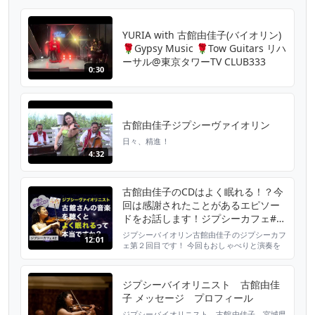
YURIA with 古館由佳子(バイオリン)
🌹Gypsy Music 🌹Tow Guitars リハ
ーサル@東京タワーTV CLUB333
0:30
古館由佳子ジプシーヴァイオリン
日々、精進！
4:32
古館由佳子のCDはよく眠れる！？今
回は感謝されたことがあるエピソー
ドをお話します！ジプシーカフェ#2
今回の演奏は Caccini : Ave Maria
ジプシーバイオリン古館由佳子のジプシーカフ
12:01
ェ第２回目です！ 今回もおしゃべりと演奏を
お届けいたします。 ジプシーバイオリンなの
によく眠れる音楽って？？と思った方もいらっ
しゃると思いますが、実はジブリのCDも出し
ジプシーバイオリニスト 古館由佳
ているんです。 古館由佳子はみなさんに楽し
子 メッセージ プロフィール
い音楽をお届けしたい、一緒に楽しみたいとい
う思いがあるのでジャンルに囚われず様々な音
ジプシーバイオリニスト 古館由佳子 宮城県